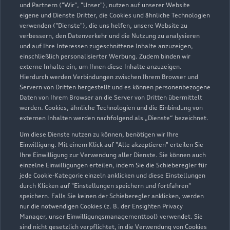
und Partnern ("Wir", "Unser"), nutzen auf unserer Website
eigene und Dienste Dritter, die Cookies und ähnliche Technologien
verwenden ("Dienste"), die uns helfen, unsere Website zu
BaderMainzl
verbessern, den Datenverkehr und die Nutzung zu analysieren
und auf Ihre Interessen zugeschnittene Inhalte anzuzeigen,
Servicepartner
e-tron
einschließlich personalisierter Werbung. Zudem binden wir
externe Inhalte ein, um Ihnen diese Inhalte anzuzeigen.
Hierdurch werden Verbindungen zwischen Ihrem Browser und
Servern von Dritten hergestellt und es können personenbezogene
Daten von Ihrem Browser an die Server von Dritten übermittelt
werden. Cookies, ähnliche Technologien und die Einbindung von
externen Inhalten werden nachfolgend als „Dienste“ bezeichnet.
Um diese Dienste nutzen zu können, benötigen wir Ihre
Einwilligung. Mit einem Klick auf "Alle akzeptieren" erteilen Sie
Ihre Einwilligung zur Verwendung aller Dienste. Sie können auch
einzelne Einwilligungen erteilen, indem Sie die Schieberegler für
jede Cookie-Kategorie einzeln anklicken und diese Einstellungen
durch Klicken auf "Einstellungen speichern und fortfahren"
speichern. Falls Sie keinen der Schieberegler anklicken, werden
nur die notwendigen Cookies (z. B. der Ensighten Privacy
Münchener Straße 20/23
Manager, unser Einwilligungsmanagementtool) verwendet. Sie
83620 Feldkirchen-Westerham
sind nicht gesetzlich verpflichtet, in die Verwendung von Cookies