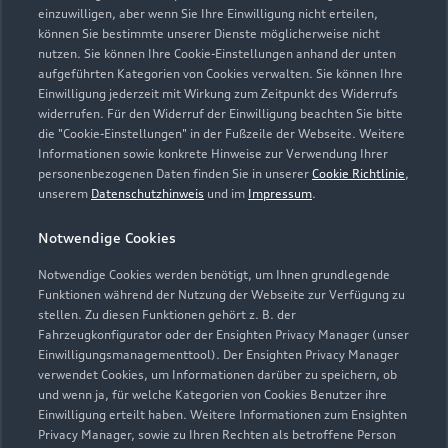
einzuwilligen, aber wenn Sie Ihre Einwilligung nicht erteilen,
können Sie bestimmte unserer Dienste möglicherweise nicht
08063 81090
nutzen. Sie können Ihre Cookie-Einstellungen anhand der unten
aufgeführten Kategorien von Cookies verwalten. Sie können Ihre
info@badermainzl.de
Einwilligung jederzeit mit Wirkung zum Zeitpunkt des Widerrufs
widerrufen. Für den Widerruf der Einwilligung beachten Sie bitte
die "Cookie-Einstellungen" in der Fußzeile der Webseite. Weitere
Kontaktdaten herunterladen
Informationen sowie konkrete Hinweise zur Verwendung Ihrer
personenbezogenen Daten finden Sie in unserer
Cookie Richtlinie
,
unserem
Datenschutzhinweis
und im
Impressum
.
Öffnungszeiten
Notwendige Cookies
Notwendige Cookies werden benötigt, um Ihnen grundlegende
Funktionen während der Nutzung der Webseite zur Verfügung zu
Service
stellen. Zu diesen Funktionen gehört z. B. der
Geschlossen
,
öffnet am
Montag 07:00
Fahrzeugkonfigurator oder der Ensighten Privacy Manager (unser
Einwilligungsmanagementtool). Der Ensighten Privacy Manager
verwendet Cookies, um Informationen darüber zu speichern, ob
und wenn ja, für welche Kategorien von Cookies Benutzer ihre
Montag - Freitag
07:00 - 18:00
Einwilligung erteilt haben. Weitere Informationen zum Ensighten
Privacy Manager, sowie zu Ihren Rechten als betroffene Person
Samstag -
Geschlossen